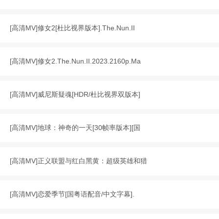
[
高清MV
]
修女2[杜比视界版本].The.Nun.II
[
高清MV
]
修女2.The.Nun.II.2023.2160p.Ma
[
高清MV
]
威尼斯疑魂[HDR/杜比视界双版本]
[
高清MV
]
地球：神奇的一天[30帧率版本][国
[
高清MV
]
正义联盟与红白黑黄：超级英雄和猎
[
高清MV
]
恋爱季节[国粤语配音/中文字幕].