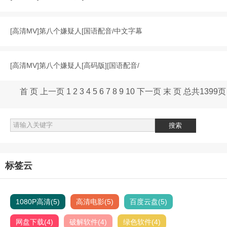
[
高清MV
]
第八个嫌疑人[国语配音/中文字幕
[
高清MV
]
第八个嫌疑人[高码版][国语配音/
首 页
上一页
1
2
3
4
5
6
7
8
9
10
下一页
末 页
总共
1399
页
标签云
1080P高清
(5)
高清电影
(5)
百度云盘
(5)
网盘下载
(4)
破解软件
(4)
绿色软件
(4)